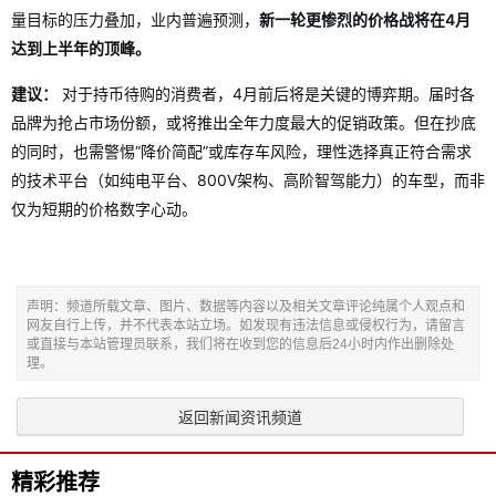
量目标的压力叠加，业内普遍预测，
新一轮更惨烈的价格战将在4月
达到上半年的顶峰。
建议：
对于持币待购的消费者，4月前后将是关键的博弈期。届时各
品牌为抢占市场份额，或将推出全年力度最大的促销政策。但在抄底
的同时，也需警惕“降价简配”或库存车风险，理性选择真正符合需求
的技术平台（如纯电平台、800V架构、高阶智驾能力）的车型，而非
仅为短期的价格数字心动。
声明：频道所载文章、图片、数据等内容以及相关文章评论纯属个人观点和
网友自行上传，并不代表本站立场。如发现有违法信息或侵权行为，请留言
或直接与本站管理员联系，我们将在收到您的信息后24小时内作出删除处
理。
返回新闻资讯频道
精彩推荐