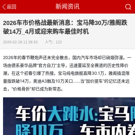
新闻资讯
返回
2026车市价格战最新消息：宝马降30万/雅阁跌
破14万_4月或迎来购车最佳时机
2026-02-28 11:38:33 人气：122
2026年的春节鞭炮声还未完全散去，国内汽车市场却已硝烟弥漫。一
场由德系豪华品牌“官方自刀”主导，迅速蔓延至全赛道的历史性降价
潮，在这个初春引爆了热搜。宝马纯电旗舰直降30.1万，雅阁插混限
量版跌破14万，奥迪A3触及10万关口......当“加价提车”的记忆还未远
去，“价格骨折”却已成为新常态。