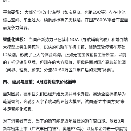
层”。
平台硬伤：
大部分“油改电”车型（如宝马i3、奔驰EQC等）存在电池
侵占空间、车重过大、续航虚标等先天缺陷，在国产800V平台车型面
前竞争力薄弱。
智能化短板：
当国产新势力已在城市NOA（导航辅助驾驶）和端到端
大模型上卷生卷死时，BBA的电动车车机卡顿、辅助驾驶停留在基础
L2级别，形成了巨大的体验鸿沟。正如无锡宝诚销售主管所言，以前
的五折促销伤品牌，但现在的官方降价，更像是面对国产高端新能源
（问界、理想、蔚来）分流30-50万区间用户后的无奈“补票”。
四、 破局与展望：4月或将迎来价格巅峰
面对困局，德系巨头们已经开始反思并寻求外援。奥迪全面拥抱华为
乾崑智驾，奔驰引入字节跳动的豆包大模型，试图通过“中国方案”来
补足智能化短板。
对于消费者而言，当下的确可能是近年最佳的购车窗口期。随着3月
新车密集上市（广汽丰田铂智7、奥迪E7X等）以及车企冲击一季度销