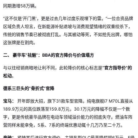
同期激增58万辆。
“这不仅是‘开门黑’，更是过去几年过度乐观埋下的雷。”一位合资品牌
区域负责人坦言，在新能源补贴退坡与消费观望情绪的双重绞杀下，
传统的销售节奏已被彻底打乱。与其被动等死，不如抢先出牌，哪怕
这张牌是在割肉。
二、 豪华车“祛魅”：BBA的官方降价与价值塌方
与以往经销商暗地让利不同，此轮降价的核心标志是
“官方指导价”的
松动
。
德系三巨头的“骨折式”官降
宝马：
开年即放大招，旗下31款车型官降。纯电旗舰i7 M70L直接从
189.9万元的高位跌落至159.8万元，30.1万元的降幅不仅是一个数
字，更是传统豪华品牌在电动车领域溢价能力的彻底失守。燃油车阵
营同样未能幸免，5系、7系的终端优惠动辄十几万乃至二十万。
奔驰：
紧随其后进行官方调价，主销车型GLC最高降幅超6万元，E级