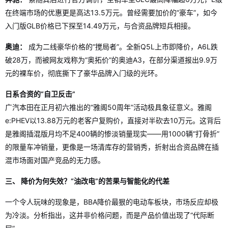
在终端市场的优惠更是高达13.5万元。曾经需要加价的“豪车”，如今
入门版GLB价格已下探至14.49万元，与合资品牌短兵相接。
奥迪：
成为二线豪华价格的“搅局者”。全新Q5L上市即降价，A6L跌
破28万，而被网友戏称为“奥拓价”的奥迪A3，在部分渠道报出9.9万
元的裸车价，彻底撕下了豪华品牌入门级的光环。
日系合资的“自卫反击”
广汽本田在正月初六推出的“雅阁50周年”活动极具象征意义。雅阁
e:PHEV以13.88万元的老客户复购价，直接对半砍去10万元。这背后
是雅阁插混版月均不足400辆的惨淡销量现实——用1000辆“打骨折”
的限量车冲销量，更像是一场清库存的营销秀，折射出合资品牌在插
混市场面对国产竞品的无力感。
三、 降价为何失效？“油改电”的苦果与智能化的代差
一个令人玩味的现象是，BBA降价最狠的电动车板块，市场反应却极
为冷淡。分析指出，这并非价格问题，而是产品价值出现了“代际断