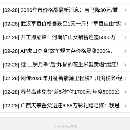
[02-28]
2026车市价格战最新消息：宝马降30万/雅
阁跌破14万_4月或迎来购车最佳时机
[02-28]
武汉草莓价格暴跌至1元一斤！“草莓自由”实
现，红颜草莓抢购正当时
[02-28]
开工即巅峰！河南矿山女销售连签5000万
+4000万大单，去年业绩4.2亿
[02-28]
AI“虎口夺食”致车规内存价格暴涨300%，
2026年买车要趁早？
[02-28]
继“二舅月季”后“炸糊的花生米戴黄帽”爆红！
植物科普出圈全靠“离谱”
[02-28]
网传2026年开征新能源里程税？川渝税务/经
销商辟谣：假的！- 新能源汽车政策辟谣
[02-28]
春节高速免费“差5秒”付1700元 年度5000公
里免费额度可行吗？专家解读
[02-28]
广西天等岳父退还6.88万彩礼赠陪嫁：我是
嫁女儿不是卖女儿
©copyright百事通